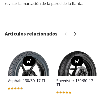
revisar la marcación de la pared de la llanta.
Artículos relacionados
‹
›
Asphalt 130/80-17 TL
Speedster 130/80-17
TL
Valoración:
93%
Valoración:
V
98%