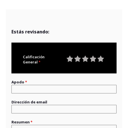
Estás revisando:
Calificación
General
1
2
3
4
5
star
stars
stars
stars
stars
Apodo
Dirección de email
Resumen