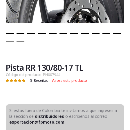
Saltar
al
comienzo
de
Pista RR 130/80-17 TL
la
Código del producto
PN007944
galería
5
Reseñas
Valora este producto
Valoración:
de
100
100
% of
imágenes
Si estas fuera de Colombia te invitamos a que ingreses a
la sección de
distribuidores
o escribenos al correo
exportacion@fpmoto.com