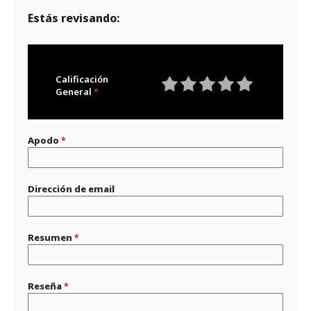
Estás revisando:
Calificación
General
1
2
3
4
5
star
stars
stars
stars
stars
Apodo
Dirección de email
Resumen
Reseña