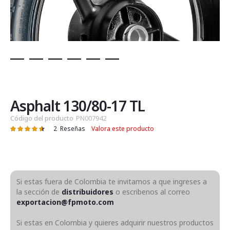
Saltar
al
comienzo
de
Asphalt 130/80-17 TL
la
Código del producto
PN007942
galería
2
Reseñas
Valora este producto
Valoración:
de
93
100
% of
imágenes
Si estas fuera de Colombia te invitamos a que ingreses a
la sección de
distribuidores
o escribenos al correo
exportacion@fpmoto.com
Si estas en Colombia y quieres adquirir nuestros productos