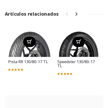
Artículos relacionados
‹
›
Pista RR 130/80-17 TL
Speedster 130/80-17
TL
Valoración:
100%
Valoración:
V
98%