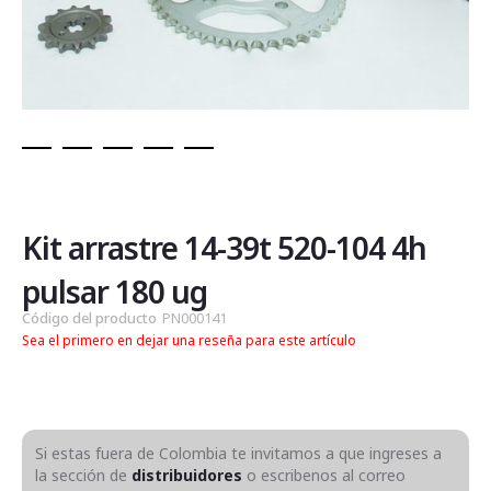
Saltar
al
comienzo
de
Kit arrastre 14-39t 520-104 4h
la
galería
pulsar 180 ug
de
Código del producto
PN000141
imágenes
Sea el primero en dejar una reseña para este artículo
Si estas fuera de Colombia te invitamos a que ingreses a
la sección de
distribuidores
o escribenos al correo