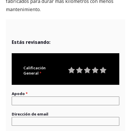
fabricados para durar más kilómetros con menos
mantenimiento.
Estás revisando:
Calificación
General
1
2
3
4
5
star
stars
stars
stars
stars
Apodo
Dirección de email