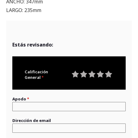
ANCHO: 347mm
LARGO: 235mm
Estás revisando:
Calificación
General
1
2
3
4
5
star
stars
stars
stars
stars
Apodo
Dirección de email