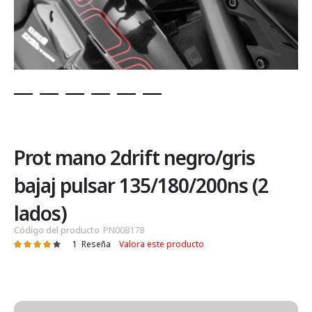
Saltar
al
comienzo
de
Prot mano 2drift negro/gris
la
galería
bajaj pulsar 135/180/200ns (2
de
imágenes
lados)
Código del producto
PN008178
1
Reseña
Valora este producto
Valoración:
87
100
% of