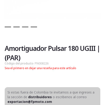
Saltar
al
comienzo
de
Amortiguador Pulsar 180 UGIII |
la
galería
(PAR)
de
Código del producto
PN008226
imágenes
Sea el primero en dejar una reseña para este artículo
Si estas fuera de Colombia te invitamos a que ingreses a
la sección de
distribuidores
o escribenos al correo
exportacion@fpmoto.com