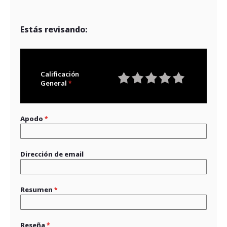
Estás revisando:
Calificación
General
1
2
3
4
5
star
stars
stars
stars
stars
Apodo
Dirección de email
Resumen
Reseña