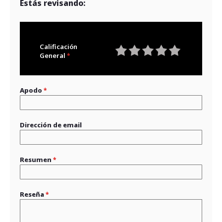
Estás revisando:
Calificación
General
1
2
3
4
5
star
stars
stars
stars
stars
Apodo
Dirección de email
Resumen
Reseña