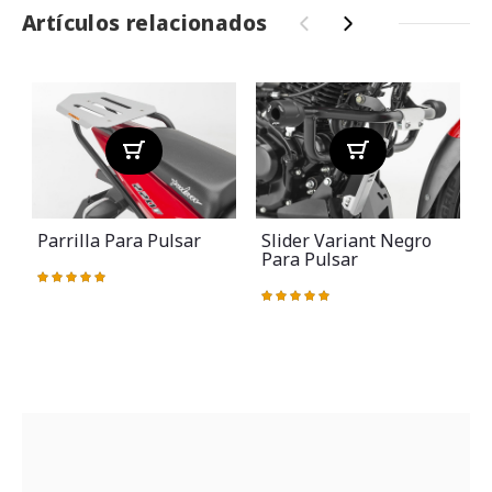
Artículos relacionados
‹
›
Parrilla Para Pulsar
Slider Variant Negro
Para Pulsar
Valoración:
100%
Valoración:
100%
V