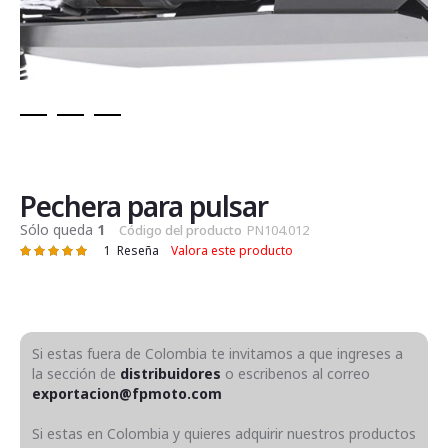
Saltar
al
comienzo
de
Pechera para pulsar
la
Sólo queda
1
Código del producto
PN104.012
galería
1
Reseña
Valora este producto
Valoración:
de
100
100
% of
imágenes
Si estas fuera de Colombia te invitamos a que ingreses a
la sección de
distribuidores
o escribenos al correo
exportacion@fpmoto.com
Si estas en Colombia y quieres adquirir nuestros productos