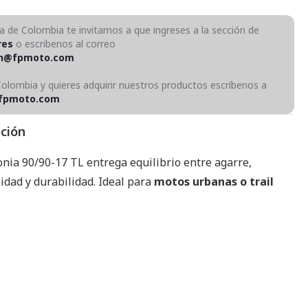
ra de Colombia te invitamos a que ingreses a la sección de
res
o escribenos al correo
on@fpmoto.com
Colombia y quieres adquirir nuestros productos escríbenos a
fpmoto.com
pción
onia 90/90-17 TL entrega equilibrio entre agarre,
idad y durabilidad. Ideal para
motos urbanas o trail