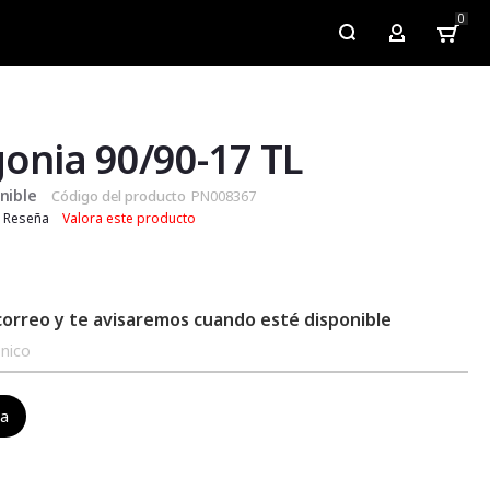
0
My Account
onia 90/90-17 TL
nible
Código del producto
PN008367
Reseña
Valora este producto
correo y te avisaremos cuando esté disponible