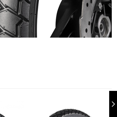
Pista RR 100/80-17
TL
Siguiente