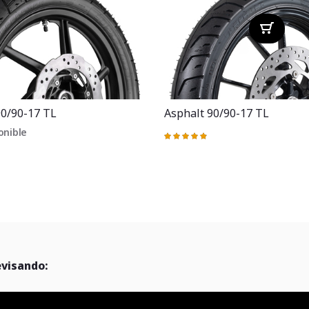
90/90-17 TL
Asphalt 90/90-17 TL
onible
Valoración:
98%
evisando: