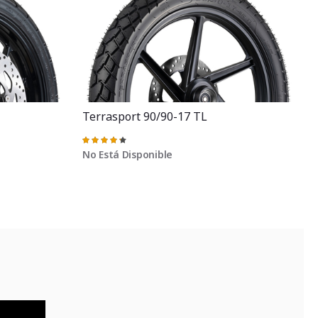
Terrasport 90/90-17 TL
Valoración:
87%
No Está Disponible