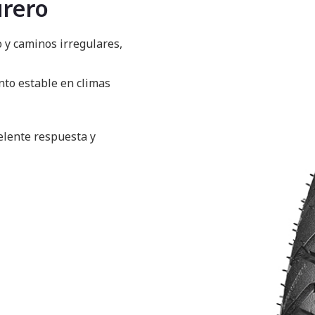
urero
o y caminos irregulares,
nto estable en climas
elente respuesta y