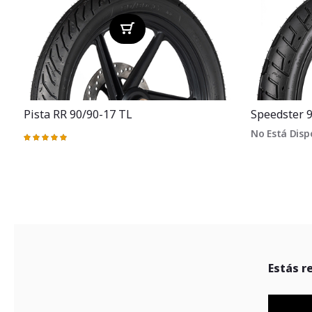
Pista RR 90/90-17 TL
Speedster 
No Está Disp
Valoración:
100%
Estás r