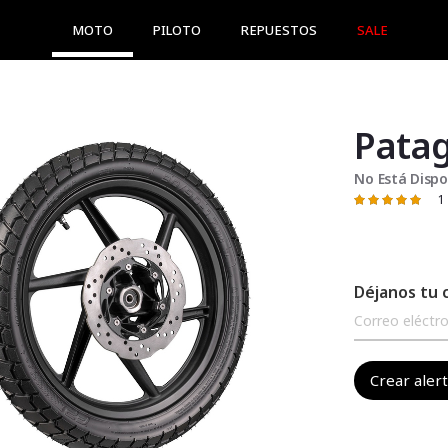
MOTO
PILOTO
REPUESTOS
SALE
Patag
No Está Dispo
1
Valoración:
100
100
% of
Déjanos tu 