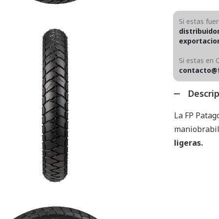
Si estas fue
distribuido
exportaci
Si estas en 
contacto@
Descri
La FP Patag
maniobrabil
ligeras.