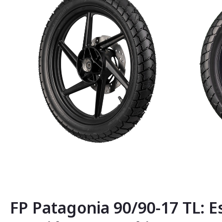
Saltar
al
comienzo
de
la
FP Patagonia 90/90-17 TL: E
galería
de