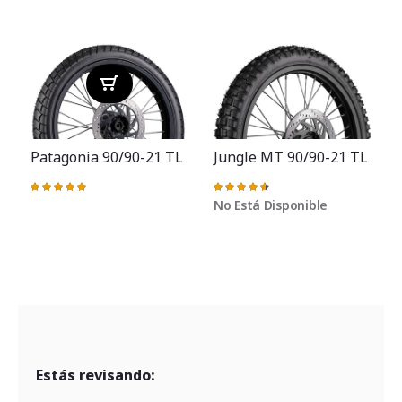
Patagonia 90/90-21 TL
Jungle MT 90/90-21 TL
Valoración:
Valoración:
100%
93%
No Está Disponible
V
Estás revisando: