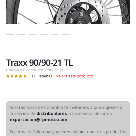
Saltar
al
comienzo
de
Traxx 90/90-21 TL
la
Código del producto
PN008190
galería
11
Reseñas
Valora este producto
Valoración:
de
97
100
% of
imágenes
Si estas fuera de Colombia te invitamos a que ingreses a
la sección de
distribuidores
o escribenos al correo
exportacion@fpmoto.com
Si estas en Colombia y quieres adquirir nuestros productos