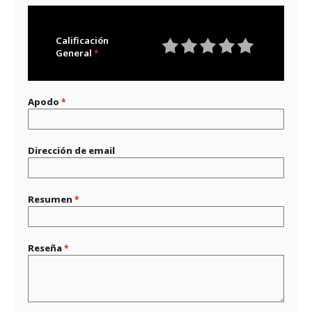
Calificación
General
1
2
3
4
5
star
stars
stars
stars
stars
Apodo
Dirección de email
Resumen
Reseña