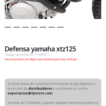
Saltar
al
comienzo
de
Defensa yamaha xtz125
la
Código del producto
PN008013
galería
Sea el primero en dejar una reseña para este artículo
de
imágenes
Si estas fuera de Colombia te invitamos a que ingreses a
la sección de
distribuidores
o escribenos al correo
exportacion@fpmoto.com
Si estas en Colombia y quieres adquirir nuestros productos