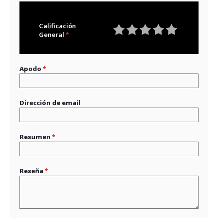
Calificación
General
1
2
3
4
5
star
stars
stars
stars
stars
Apodo
Dirección de email
Resumen
Reseña