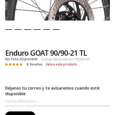
Saltar
al
comienzo
de
Enduro GOAT 90/90-21 TL
la
No Está Disponible
Código del producto
PN008193
galería
8
Reseñas
Valora este producto
Valoración:
de
97
100
% of
imágenes
Déjanos tu correo y te avisaremos cuando esté
disponible