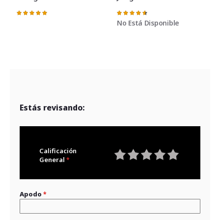
Valoración:
Valoración:
V
100%
93%
No Está Disponible
Estás revisando:
Calificación
General
1
2
3
4
5
star
stars
stars
stars
stars
Apodo