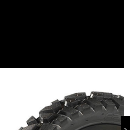
Xplorer 120/80-18
TL