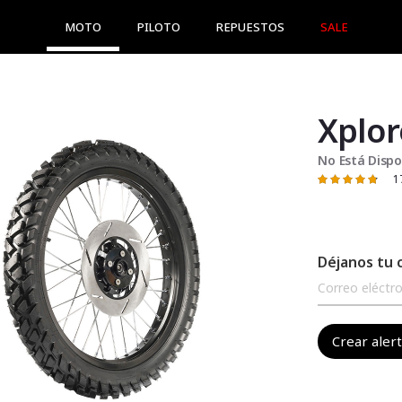
MOTO
PILOTO
REPUESTOS
SALE
Xplor
No Está Dispo
1
Valoración:
96
100
% of
Déjanos tu 