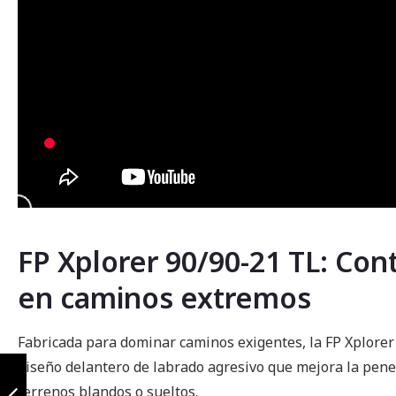
FP Xplorer 90/90-21 TL: Con
en caminos extremos
Fabricada para dominar caminos exigentes, la FP Xplorer
Batería AGM
diseño delantero de labrado agresivo que mejora la penet
YB5L-B
terrenos blandos o sueltos.