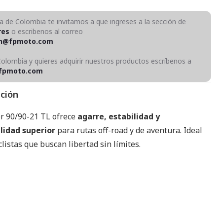
ra de Colombia te invitamos a que ingreses a la sección de
res
o escribenos al correo
on@fpmoto.com
Colombia y quieres adquirir nuestros productos escríbenos a
fpmoto.com
pción
er 90/90-21 TL ofrece
agarre, estabilidad y
lidad superior
para rutas off-road y de aventura. Ideal
listas que buscan libertad sin límites.