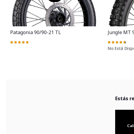
Patagonia 90/90-21 TL
Jungle MT 
Valoración:
Valoración:
100%
93%
No Está Disp
Estás r
Cal