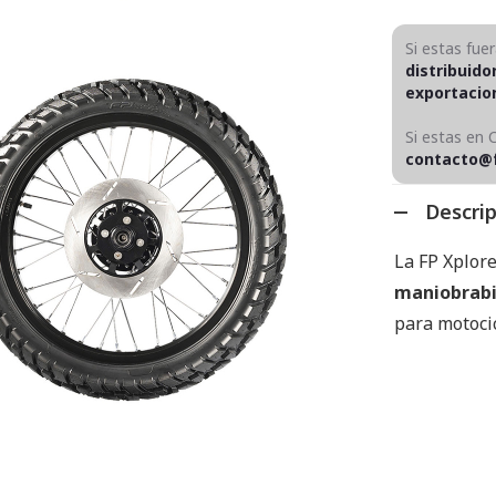
Si estas fue
distribuido
exportaci
Si estas en 
contacto@
Descri
La FP Xplor
maniobrabi
para motocic