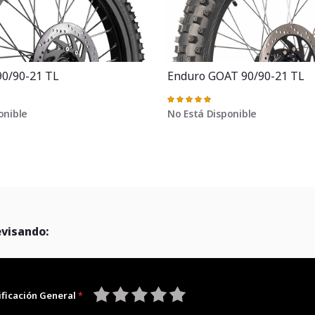
90/90-21 TL
Enduro GOAT 90/90-21 TL
Valoración:
97%
onible
No Está Disponible
evisando:
ificación General
1
2
3
4
5