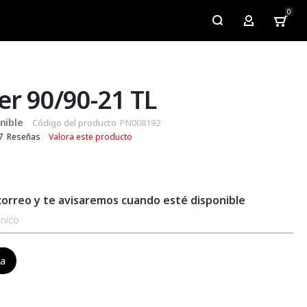
0
My Account
er 90/90-21 TL
nible
Código del producto
PN008192
7
Reseñas
Valora este producto
correo y te avisaremos cuando esté disponible