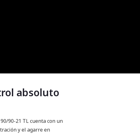
trol absoluto
 90/90-21 TL cuenta con un
ración y el agarre en