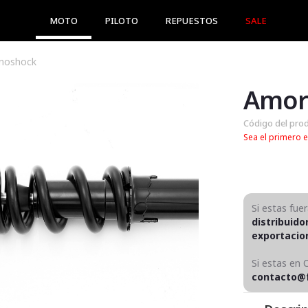
MOTO
PILOTO
REPUESTOS
SALE
onoshock
Código del pro
Sea el primero e
Si estas fue
distribuido
exportaci
Si estas en 
contacto@