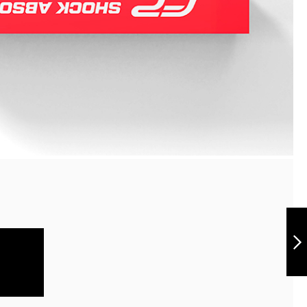
Batería AGM
YB5L-B
Siguiente