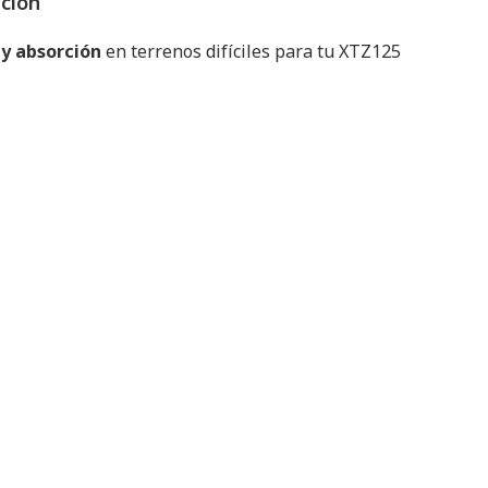
pción
 y absorción
en terrenos difíciles para tu XTZ125