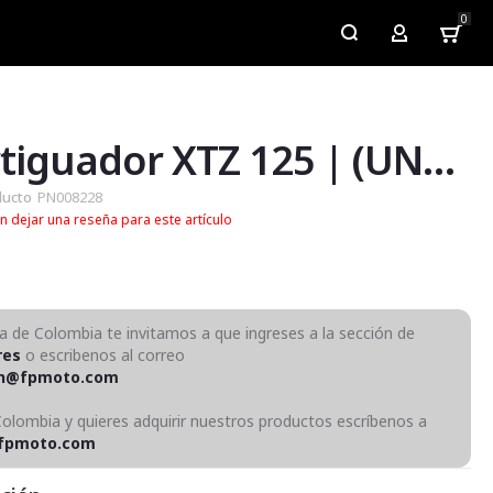
0
My Account
Amortiguador XTZ 125 | (UND) Monoshock
ducto
PN008228
n dejar una reseña para este artículo
ra de Colombia te invitamos a que ingreses a la sección de
res
o escribenos al correo
on@fpmoto.com
Colombia y quieres adquirir nuestros productos escríbenos a
fpmoto.com