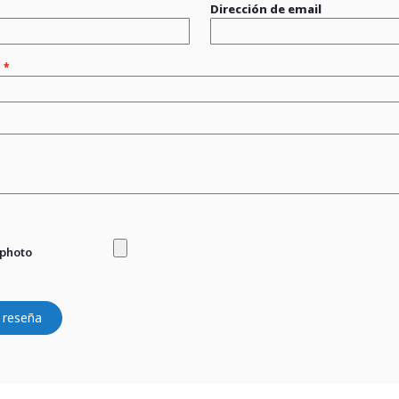
Dirección de email
n
 photo
 reseña