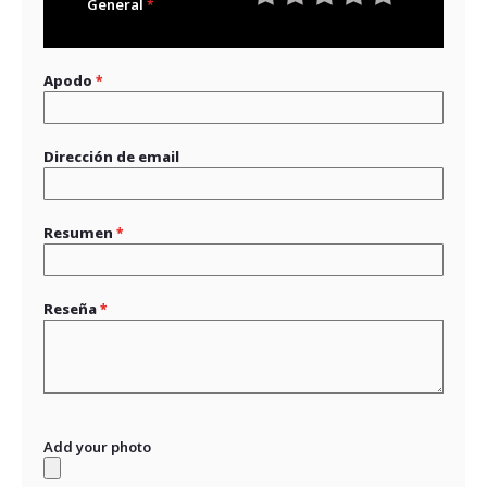
General
1
2
3
4
5
star
stars
stars
stars
stars
Apodo
Dirección de email
Resumen
Reseña
Add your photo