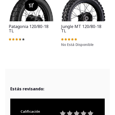
Patagonia 120/80-18
Jungle MT 120/80-18
TL
TL
V
Valoración:
Valoración:
73%
100%
No Está Disponible
Estás revisando:
Calificación