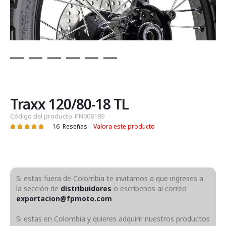
Saltar
al
comienzo
de
Traxx 120/80-18 TL
la
Código del producto
PN008189
galería
16
Reseñas
Valora este producto
Valoración:
de
98
100
% of
imágenes
Si estas fuera de Colombia te invitamos a que ingreses a
la sección de
distribuidores
o escribenos al correo
exportacion@fpmoto.com
Si estas en Colombia y quieres adquirir nuestros productos