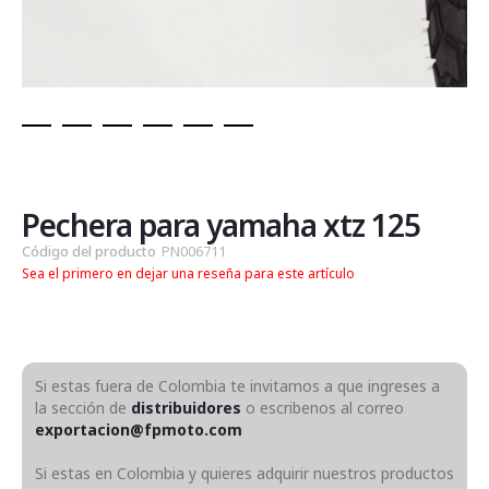
Saltar
al
comienzo
de
Pechera para yamaha xtz 125
la
Código del producto
PN006711
galería
Sea el primero en dejar una reseña para este artículo
de
imágenes
Si estas fuera de Colombia te invitamos a que ingreses a
la sección de
distribuidores
o escribenos al correo
exportacion@fpmoto.com
Si estas en Colombia y quieres adquirir nuestros productos