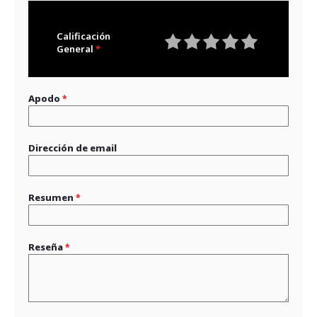
Calificación
General
1
2
3
4
5
star
stars
stars
stars
stars
Apodo
Dirección de email
Resumen
Reseña