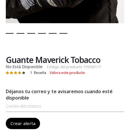
Saltar
al
comienzo
de
Guante Maverick Tobacco
la
No Está Disponible
Código del producto
PN008177
galería
1
Reseña
Valora este producto
Valoración:
de
87
100
% of
imágenes
Déjanos tu correo y te avisaremos cuando esté
disponible