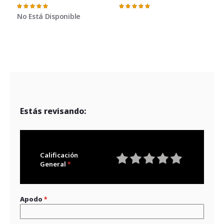
Valoración:
Valoración:
100%
100%
No Está Disponible
V
Estás revisando:
Calificación
General
1
2
3
4
5
star
stars
stars
stars
stars
Apodo