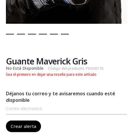
Saltar
al
comienzo
de
Guante Maverick Gris
la
No Está Disponible
Código del producto
PN008176
galería
Sea el primero en dejar una reseña para este artículo
de
imágenes
Déjanos tu correo y te avisaremos cuando esté
disponible