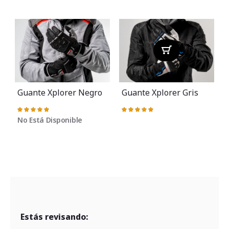
Guante Xplorer Negro
Guante Xplorer Gris
Valoración:
Valoración:
100%
100%
No Está Disponible
V
Estás revisando: