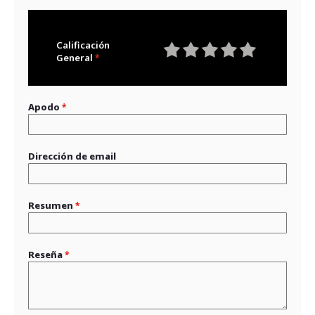
Calificación
General
1
2
3
4
5
star
stars
stars
stars
stars
Apodo
Dirección de email
Resumen
Reseña