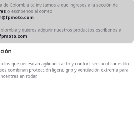
ra de Colombia te invitamos a que ingreses a la sección de
res
o escribenos al correo
on@fpmoto.com
Colombia y quieres adquirir nuestros productos escríbenos a
fpmoto.com
pción
 los que necesitan agilidad, tacto y confort sin sacrificar estilo.
ses combinan protección ligera, grip y ventilación extrema para
oncentres en rodar.