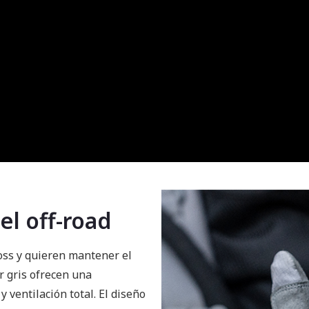
el off-road
oss y quieren mantener el
r gris ofrecen una
 ventilación total. El diseño