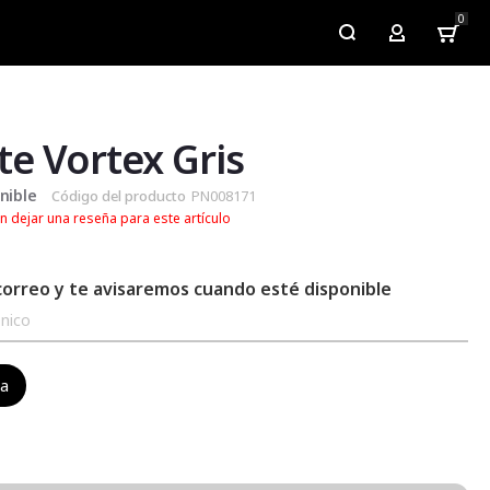
0
My Account
e Vortex Gris
nible
Código del producto
PN008171
n dejar una reseña para este artículo
correo y te avisaremos cuando esté disponible