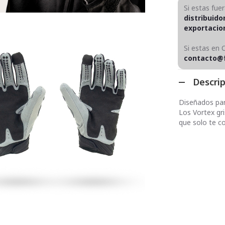
Si estas fue
distribuido
exportaci
Si estas en 
contacto@
Descri
Diseñados para
Los Vortex gri
que solo te c