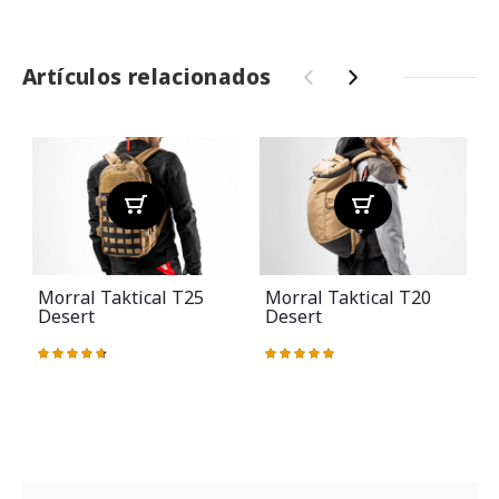
Artículos relacionados
‹
›
Morral Taktical T25
Morral Taktical T20
Desert
Desert
Valoración:
Valoración:
V
95%
100%