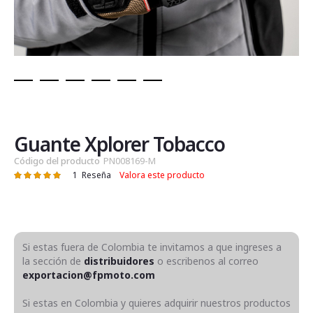
Saltar
al
comienzo
de
Guante Xplorer Tobacco
la
Código del producto
PN008169-M
galería
1
Reseña
Valora este producto
Valoración:
de
100
100
% of
imágenes
Si estas fuera de Colombia te invitamos a que ingreses a
la sección de
distribuidores
o escribenos al correo
exportacion@fpmoto.com
Si estas en Colombia y quieres adquirir nuestros productos