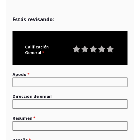
Estás revisando:
Calificación
General
1
2
3
4
5
star
stars
stars
stars
stars
Apodo
Dirección de email
Resumen
Reseña