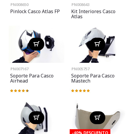
PN008650
PN008643
Pinlock Casco Atlas FP
Kit Interiores Casco
Atlas
PN007167
PN005757
Soporte Para Casco
Soporte Para Casco
Airhead
Mastech
Valoración:
Valoración:
94%
100%
-40% DESCUENTO