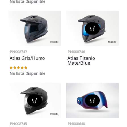
No Está Disponible
PN008747
PN008746
Atlas Gris/Humo
Atlas Titanio
Mate/Blue
Valoración:
100%
No Está Disponible
PN008745
PN008640