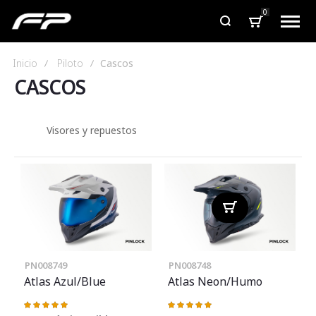
0
Inicio
Piloto
Cascos
CASCOS
Todos
Multi propóstito
Visores y repuestos
PN008749
PN008748
Atlas Azul/Blue
Atlas Neon/Humo
Valoración:
Valoración:
100%
100%