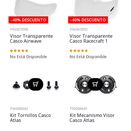
-40% DESCUENTO
-40% DESCUENTO
PN007098
PN007092
Visor Transparente
Visor Transparente
Casco Airwave
Casco Racecraft 1
Valoración:
Valoración:
100%
100%
No Está Disponible
No Está Disponible
PN008642
PN008641
Kit Tornillos Casco
Kit Mecanismo Visor
Atlas
Casco Atlas