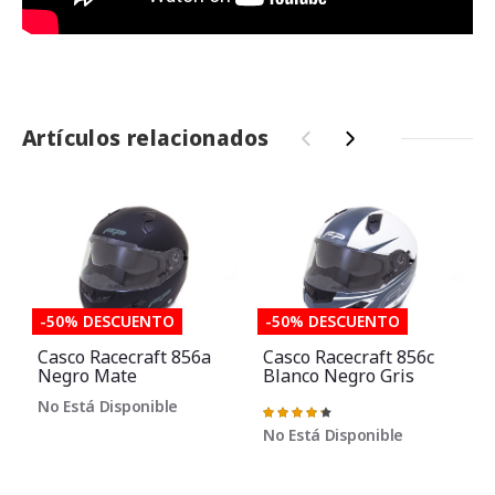
Artículos relacionados
‹
›
-50% DESCUENTO
-50% DESCUENTO
Casco Racecraft 856a
Casco Racecraft 856c
Negro Mate
Blanco Negro Gris
No Está Disponible
Valoración:
V
87%
No Está Disponible