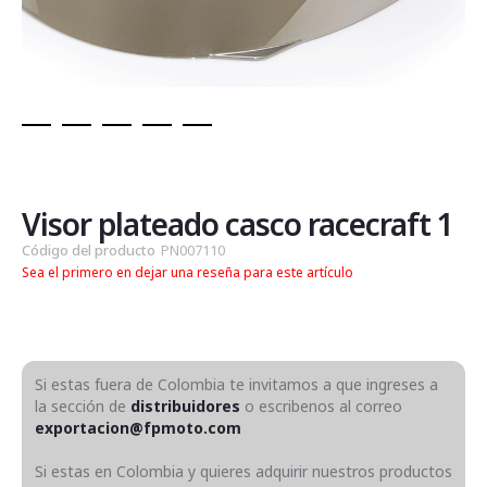
Saltar
al
comienzo
de
Visor plateado casco racecraft 1
la
Código del producto
PN007110
galería
Sea el primero en dejar una reseña para este artículo
de
imágenes
Si estas fuera de Colombia te invitamos a que ingreses a
la sección de
distribuidores
o escribenos al correo
exportacion@fpmoto.com
Si estas en Colombia y quieres adquirir nuestros productos