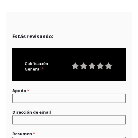
Estás revisando:
Calificación
General
1
2
3
4
5
star
stars
stars
stars
stars
Apodo
Dirección de email
Resumen