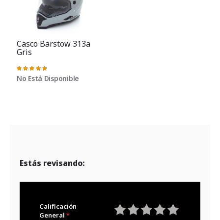
Casco Barstow 313a
Gris
Valoración:
97%
No Está Disponible
Estás revisando:
Calificación
General
1
2
3
4
5