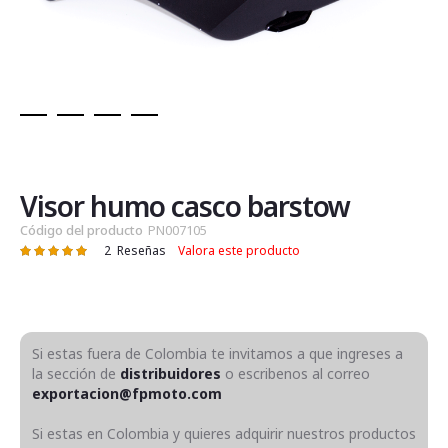
Saltar
al
comienzo
de
Visor humo casco barstow
la
Código del producto
PN007105
galería
2
Reseñas
Valora este producto
Valoración:
de
100
100
% of
imágenes
Si estas fuera de Colombia te invitamos a que ingreses a
la sección de
distribuidores
o escribenos al correo
exportacion@fpmoto.com
Si estas en Colombia y quieres adquirir nuestros productos