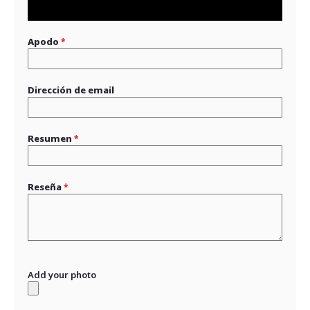
star
stars
stars
stars
stars
Apodo
Dirección de email
Resumen
Reseña
Add your photo