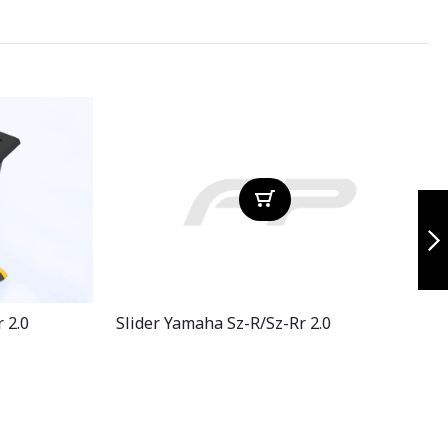
Slider ghost
negro/gris
honda cb190 r, cb
160 f y xblade 160
Siguiente
 2.0
Slider Yamaha Sz-R/sz-Rr 2.0