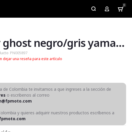
0
My Account
Slider ghost negro/gris yamaha fz 2.0 fi
ducto
PN005897
n dejar una reseña para este artículo
ra de Colombia te invitamos a que ingreses a la sección de
res
o escribenos al correo
on@fpmoto.com
Colombia y quieres adquirir nuestros productos escríbenos a
fpmoto.com