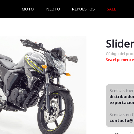
MOTO
PILOTO
REPUESTOS
SALE
Código del pro
Sea el primero e
Si estas fue
distribuido
exportaci
Si estas en 
contacto@