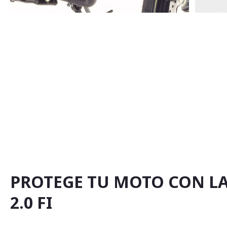
Saltar
al
comienzo
de
la
galería
de
imágenes
PROTEGE TU MOTO CON LA
2.0 FI