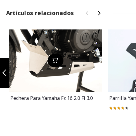
Artículos relacionados
‹
›
Slider variant
negro suzuki
gixxer 150
Anterior
Pechera Para Yamaha Fz 16 2.0 Fi 3.0
Parrilla Yam
Valoración:
83%