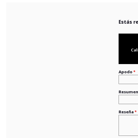
Estás r
Cal
Apodo
Resume
Reseña