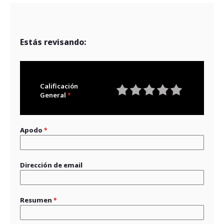
Estás revisando:
Calificación
General
1
2
3
4
5
star
stars
stars
stars
stars
Apodo
Dirección de email
Resumen