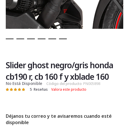
Saltar
al
comienzo
de
Slider ghost negro/gris honda
la
galería
cb190 r, cb 160 f y xblade 160
de
No Está Disponible
Código del producto
PN005898
imágenes
5
Reseñas
Valora este producto
Valoración:
100
100
% of
Déjanos tu correo y te avisaremos cuando esté
disponible