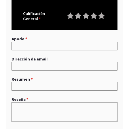
Calificación
General
1
2
3
4
5
star
stars
stars
stars
stars
Apodo
Dirección de email
Resumen
Reseña