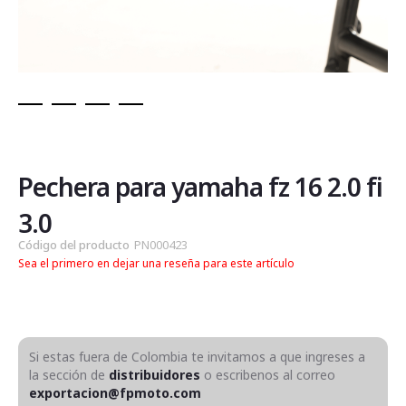
Saltar
al
comienzo
de
Pechera para yamaha fz 16 2.0 fi
la
galería
3.0
de
Código del producto
PN000423
imágenes
Sea el primero en dejar una reseña para este artículo
Si estas fuera de Colombia te invitamos a que ingreses a
la sección de
distribuidores
o escribenos al correo
exportacion@fpmoto.com