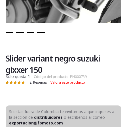
Saltar
al
comienzo
de
Slider variant negro suzuki
la
galería
gixxer 150
de
Sólo queda
1
Código del producto
PN000739
imágenes
2
Reseñas
Valora este producto
Valoración:
100
100
% of
Si estas fuera de Colombia te invitamos a que ingreses a
la sección de
distribuidores
o escribenos al correo
exportacion@fpmoto.com