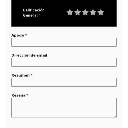
Calificación
General
1
2
3
4
5
star
stars
stars
stars
stars
Apodo
Dirección de email
Resumen
Reseña