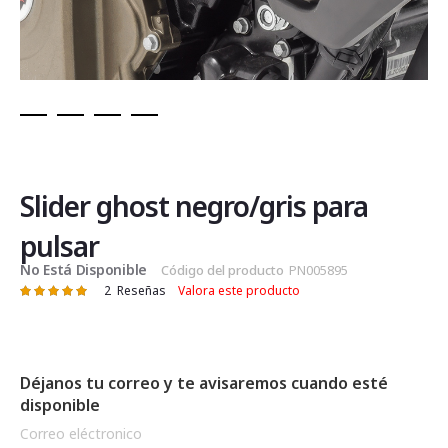
Saltar
al
comienzo
de
Slider ghost negro/gris para
la
galería
pulsar
de
No Está Disponible
Código del producto
PN005895
imágenes
2
Reseñas
Valora este producto
Valoración:
100
100
% of
Déjanos tu correo y te avisaremos cuando esté
disponible