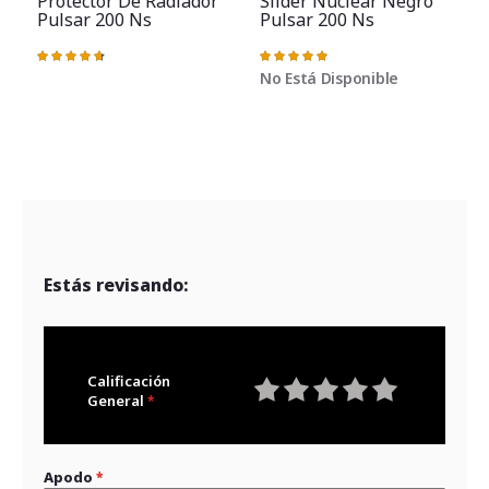
Protector De Radiador
Slider Nuclear Negro
Pulsar 200 Ns
Pulsar 200 Ns
Valoración:
Valoración:
95%
100%
No Está Disponible
Estás revisando:
Calificación
General
1
2
3
4
5
star
stars
stars
stars
stars
Apodo