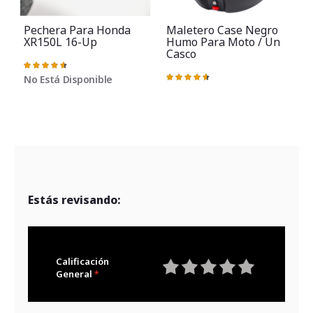
Pechera Para Honda
Maletero Case Negro
XR150L 16-Up
Humo Para Moto / Un
Casco
Valoración:
V
93%
No Está Disponible
Valoración:
93%
Estás revisando:
Calificación
General
1
2
3
4
5
star
stars
stars
stars
stars