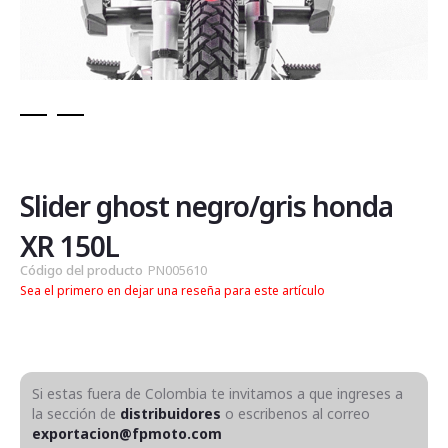
Saltar
al
comienzo
de
Slider ghost negro/gris honda
la
galería
XR 150L
de
Código del producto
PN005610
imágenes
Sea el primero en dejar una reseña para este artículo
Si estas fuera de Colombia te invitamos a que ingreses a
la sección de
distribuidores
o escribenos al correo
exportacion@fpmoto.com