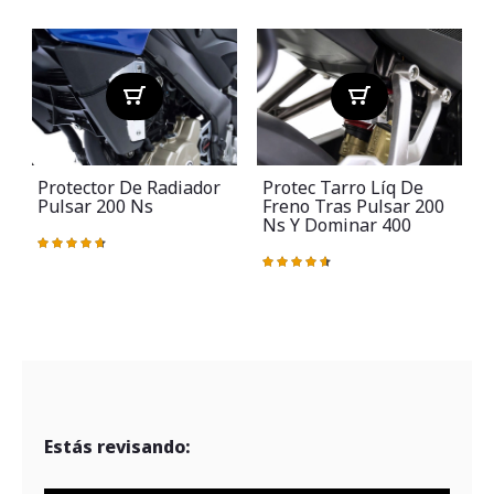
Protector De Radiador
Protec Tarro Líq De
Pulsar 200 Ns
Freno Tras Pulsar 200
Ns Y Dominar 400
Valoración:
95%
Valoración:
V
93%
Estás revisando: