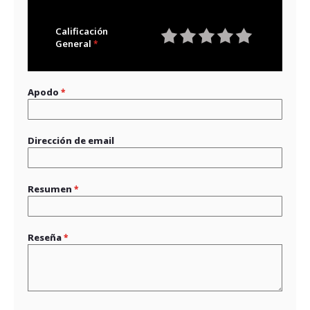
Calificación
General
1
2
3
4
5
star
stars
stars
stars
stars
Apodo
Dirección de email
Resumen
Reseña