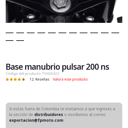
Saltar
al
comienzo
de
Base manubrio pulsar 200 ns
la
Código del producto
PN000422
galería
12
Reseñas
Valora este producto
Valoración:
de
93
100
% of
imágenes
Si estas fuera de Colombia te invitamos a que ingreses a
la sección de
distribuidores
o escribenos al correo
exportacion@fpmoto.com