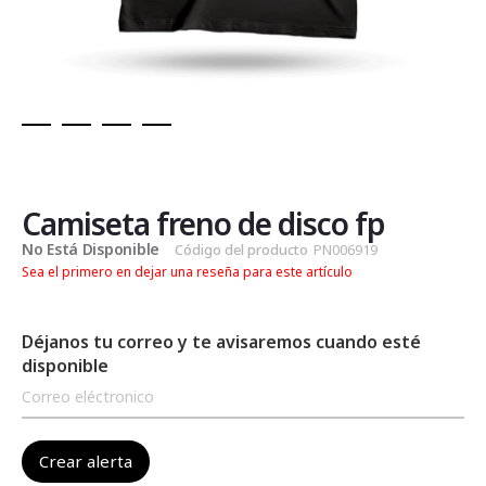
Saltar
al
comienzo
de
Camiseta freno de disco fp
la
No Está Disponible
Código del producto
PN006919
galería
Sea el primero en dejar una reseña para este artículo
de
imágenes
Déjanos tu correo y te avisaremos cuando esté
disponible