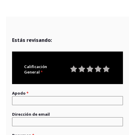
Estás revisando:
Calificación
General
1
2
3
4
5
star
stars
stars
stars
stars
Apodo
Dirección de email