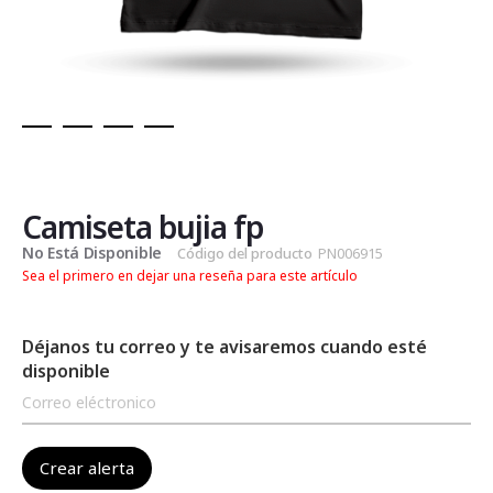
Saltar
al
comienzo
de
Camiseta bujia fp
la
No Está Disponible
Código del producto
PN006915
galería
Sea el primero en dejar una reseña para este artículo
de
imágenes
Déjanos tu correo y te avisaremos cuando esté
disponible