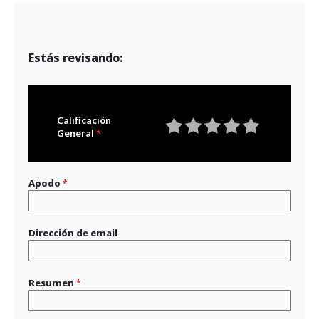
Estás revisando:
Calificación
General
1
2
3
4
5
star
stars
stars
stars
stars
Apodo
Dirección de email
Resumen