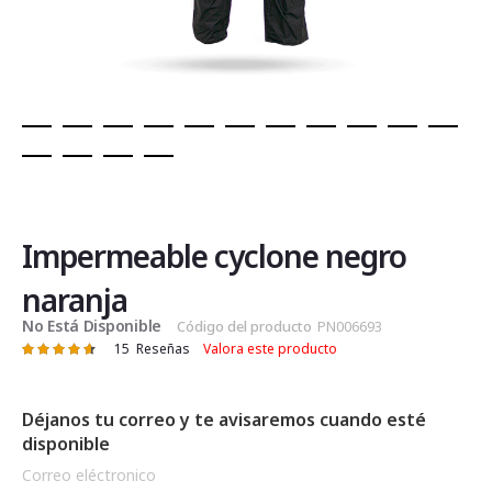
Saltar
al
comienzo
de
Impermeable cyclone negro
la
galería
naranja
de
No Está Disponible
Código del producto
PN006693
imágenes
15
Reseñas
Valora este producto
Valoración:
94
100
% of
Déjanos tu correo y te avisaremos cuando esté
disponible