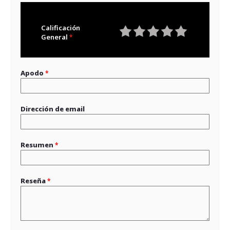
Calificación
General
1
2
3
4
5
star
stars
stars
stars
stars
Apodo
Dirección de email
Resumen
Reseña