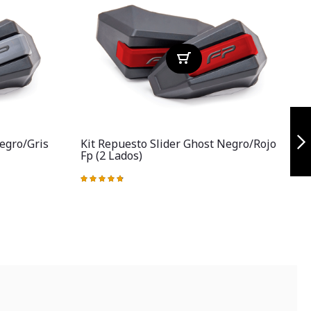
Pechera para
yamaha xtz 125
egro/gris
Kit Repuesto Slider Ghost Negro/rojo
Fp (2 Lados)
Siguiente
Valoración:
V
96%