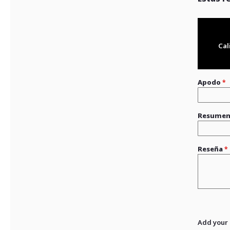
Cal
Apodo
Resume
Reseña
Add your