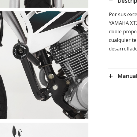
Descri
Por sus exce
YAMAHA XTZ 
doble propós
cualquier te
desarrollad
Manual