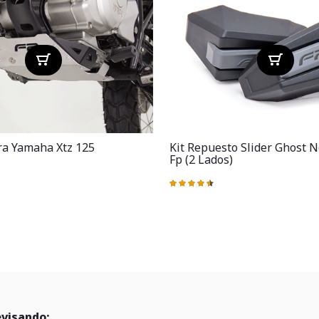
ra Yamaha Xtz 125
Kit Repuesto Slider Ghost N
Fp (2 Lados)
Valoración:
92%
evisando: