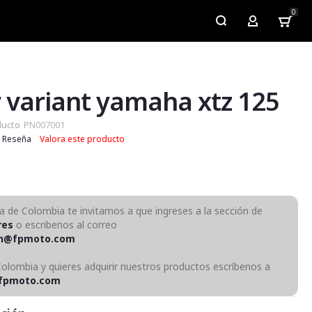
0
My Account
r variant yamaha xtz 125
ducto
PN007001
Reseña
Valora este producto
ra de Colombia te invitamos a que ingreses a la sección de
res
o escribenos al correo
on@fpmoto.com
Colombia y quieres adquirir nuestros productos escríbenos a
fpmoto.com