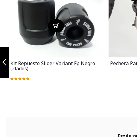
Defensa yamaha
xtz125
Kit Repuesto Slider Variant Fp Negro
Pechera Pa
(2lados)
Anterior
Valoración:
100%
Estás r