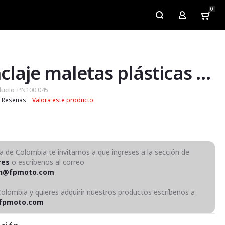
0
My Account
Kit anclaje maletas plásticas para soportes mastech y fp
ducto
PN100.045
Reseñas
Valora este producto
ra de Colombia te invitamos a que ingreses a la sección de
res
o escribenos al correo
on@fpmoto.com
Colombia y quieres adquirir nuestros productos escríbenos a
fpmoto.com