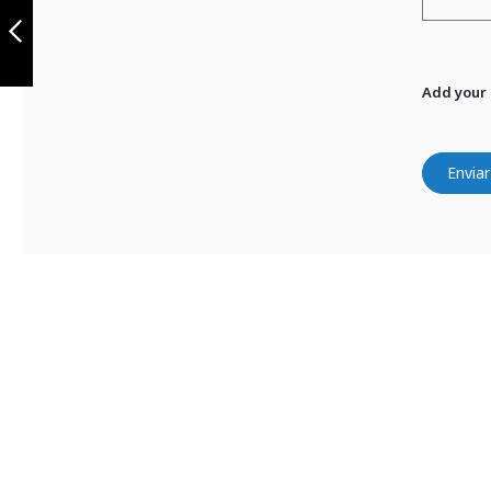
slider negro
pulsar pro 135
180 220 (2 lados)
Anterior
Add your
Enviar