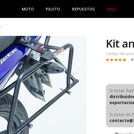
MOTO
PILOTO
REPUESTOS
SALE
p
Código del pro
9
Valoración:
95
100
% of
Si estas fue
distribuido
exportaci
Si estas en 
contacto@