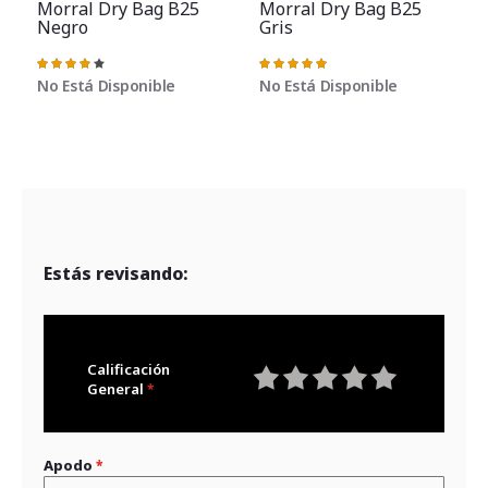
Morral Dry Bag B25
Morral Dry Bag B25
Negro
Gris
Valoración:
Valoración:
78%
100%
No Está Disponible
No Está Disponible
Estás revisando:
Calificación
General
1
2
3
4
5
star
stars
stars
stars
stars
Apodo