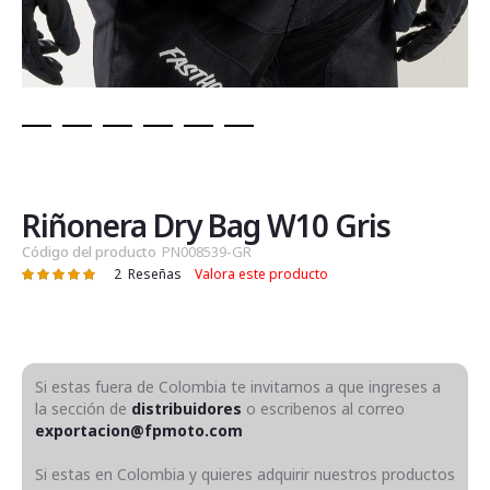
Saltar
al
comienzo
de
Riñonera Dry Bag W10 Gris
la
Código del producto
PN008539-GR
galería
2
Reseñas
Valora este producto
Valoración:
de
100
100
% of
imágenes
Si estas fuera de Colombia te invitamos a que ingreses a
la sección de
distribuidores
o escribenos al correo
exportacion@fpmoto.com
Si estas en Colombia y quieres adquirir nuestros productos