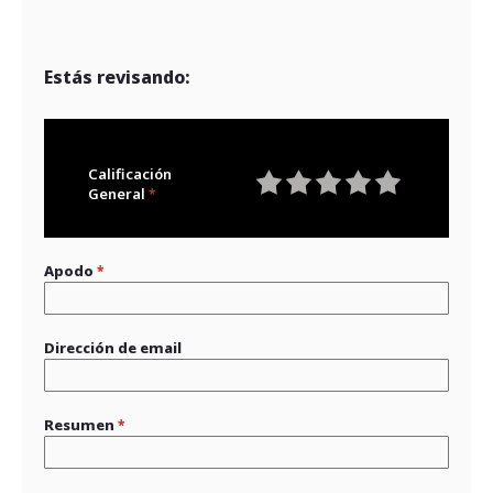
Estás revisando:
Calificación
General
1
2
3
4
5
star
stars
stars
stars
stars
Apodo
Dirección de email
Resumen