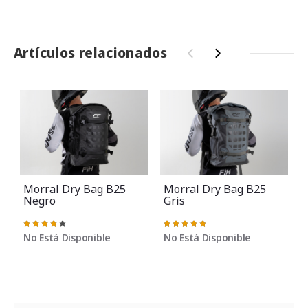
Artículos relacionados
‹
›
Morral Dry Bag B25
Morral Dry Bag B25
Negro
Gris
Valoración:
Valoración:
V
78%
100%
No Está Disponible
No Está Disponible