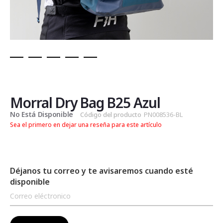
Saltar
al
comienzo
de
Morral Dry Bag B25 Azul
la
No Está Disponible
Código del producto
PN008536-BL
galería
Sea el primero en dejar una reseña para este artículo
de
imágenes
Déjanos tu correo y te avisaremos cuando esté
disponible