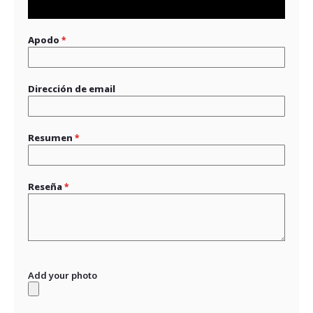
star
stars
stars
stars
stars
Apodo
Dirección de email
Resumen
Reseña
Add your photo