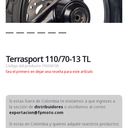
Saltar
al
comienzo
de
Terrasport 110/70-13 TL
la
Código del producto
PN008185
galería
Sea el primero en dejar una reseña para este artículo
de
imágenes
Si estas fuera de Colombia te invitamos a que ingreses a
la sección de
distribuidores
o escribenos al correo
exportacion@fpmoto.com
Si estas en Colombia y quieres adquirir nuestros productos