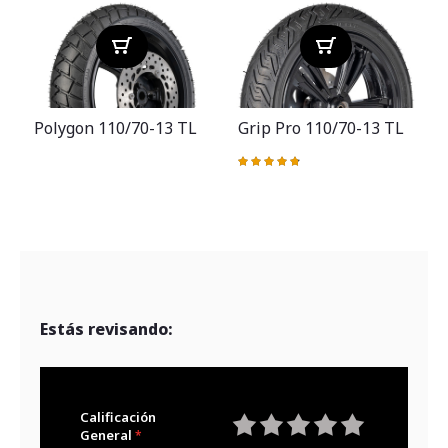
Polygon 110/70-13 TL
Grip Pro 110/70-13 TL
Valoración:
97%
Estás revisando:
Calificación
General
1
2
3
4
5