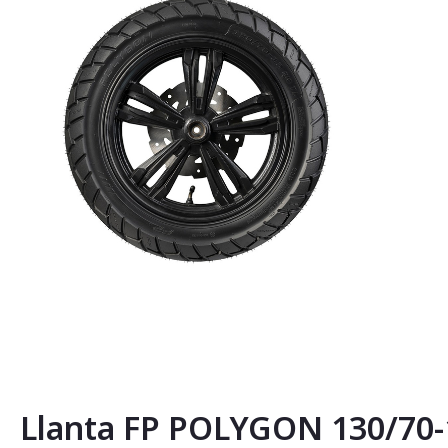
Saltar
al
comienzo
de
la
Llanta FP POLYGON 130/70-1
galería
de