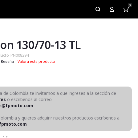
0
My Account
on 130/70-13 TL
ducto
PN008294
Reseña
Valora este producto
ra de Colombia te invitamos a que ingreses a la sección de
res
o escribenos al correo
on@fpmoto.com
Colombia y quieres adquirir nuestros productos escríbenos a
fpmoto.com