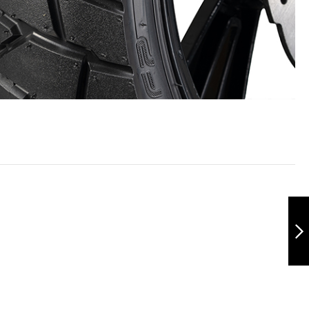
Terrasport
110/70-13 TL
Siguiente