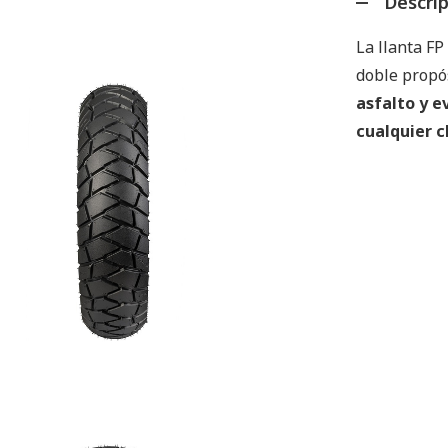
Descri
La llanta F
doble propó
asfalto y e
cualquier c