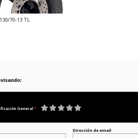
 130/70-13 TL
evisando:
ificación General
1
2
3
4
5
star
stars
stars
stars
stars
Dirección de email