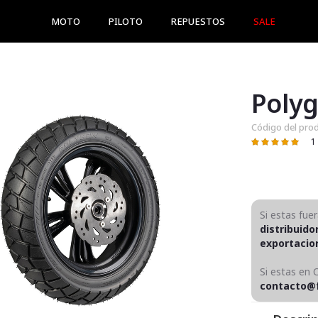
MOTO
PILOTO
REPUESTOS
SALE
Polyg
Código del pro
1
Valoración:
100
100
% of
Si estas fue
distribuido
exportaci
Si estas en 
contacto@