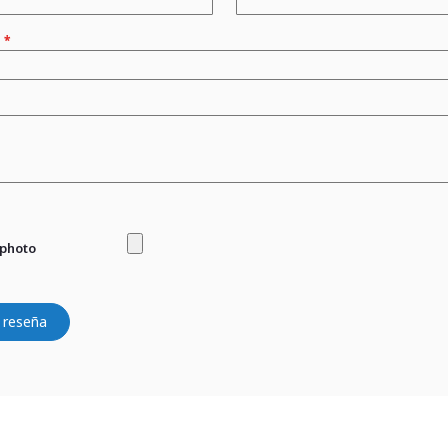
n
 photo
 reseña