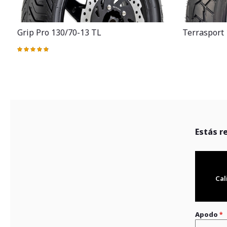
Grip Pro 130/70-13 TL
Terrasport
Valoración:
97%
Estás r
Cal
Apodo