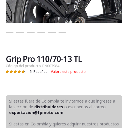
Saltar
al
comienzo
de
Grip Pro 110/70-13 TL
la
Código del producto
PN007984
galería
5
Reseñas
Valora este producto
Valoración:
de
97
100
% of
imágenes
Si estas fuera de Colombia te invitamos a que ingreses a
la sección de
distribuidores
o escribenos al correo
exportacion@fpmoto.com
Si estas en Colombia y quieres adquirir nuestros productos