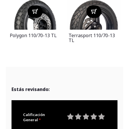
Polygon 110/70-13 TL
Terrasport 110/70-13
TL
Estás revisando:
Calificación
General
1
2
3
4
5
star
stars
stars
stars
stars