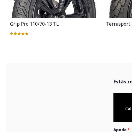
Grip Pro 110/70-13 TL
Terrasport
Valoración:
97%
Estás r
Cal
Apodo