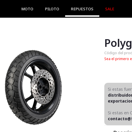
MOTO
PILOTO
REPUESTOS
SALE
Polyg
Código del pro
Sea el primero e
Si estas fue
distribuido
exportaci
Si estas en 
contacto@