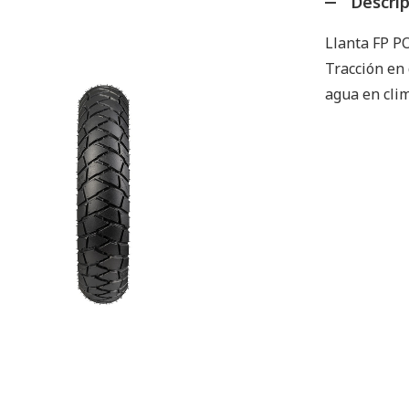
Descri
Llanta FP P
Tracción en 
agua en cli