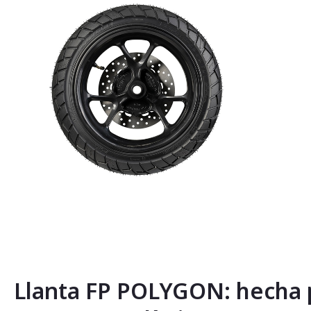
Saltar
al
comienzo
de
la
Llanta FP POLYGON: hecha 
galería
de