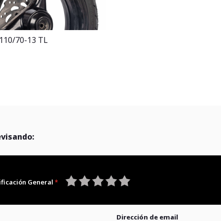
 110/70-13 TL
evisando:
ificación General
1
2
3
4
5
star
stars
stars
stars
stars
Dirección de email