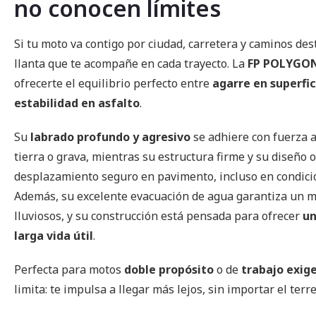
no conocen límites
imágenes
Si tu moto va contigo por ciudad, carretera y caminos de
llanta que te acompañe en cada trayecto. La
FP POLYGO
ofrecerte el equilibrio perfecto entre
agarre en superfic
estabilidad en asfalto
.
Su
labrado profundo y agresivo
se adhiere con fuerza 
tierra o grava, mientras su estructura firme y su diseño
desplazamiento seguro en pavimento, incluso en condic
Además, su excelente evacuación de agua garantiza un m
lluviosos, y su construcción está pensada para ofrecer
un
larga vida útil
.
Perfecta para motos
doble propósito
o de
trabajo exig
limita: te impulsa a llegar más lejos, sin importar el terr