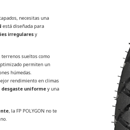
stapados, necesitas una
N
está diseñada para
ies irregulares
y
a terrenos sueltos como
 optimizado permiten un
iones húmedas.
ejor rendimiento en climas
 desgaste uniforme
y una
ente
, la FP POLYGON no te
eno.