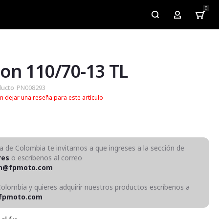
0
My Account
on 110/70-13 TL
ducto
PN008293
n dejar una reseña para este artículo
ra de Colombia te invitamos a que ingreses a la sección de
res
o escribenos al correo
on@fpmoto.com
Colombia y quieres adquirir nuestros productos escríbenos a
fpmoto.com