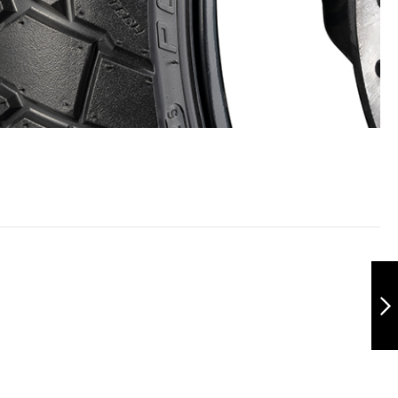
Polygon 130/70-
13 TL
Siguiente