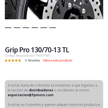
Saltar
al
comienzo
de
Grip Pro 130/70-13 TL
la
Código del producto
PN007985
galería
5
Reseñas
Valora este producto
Valoración:
de
97
100
% of
imágenes
Si estas fuera de Colombia te invitamos a que ingreses a
la sección de
distribuidores
o escribenos al correo
exportacion@fpmoto.com
Si estas en Colombia y quieres adquirir nuestros productos