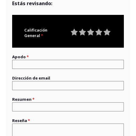
Estás revisando:
Calificación
General
1
2
3
4
5
star
stars
stars
stars
stars
Apodo
Dirección de email
Resumen
Reseña