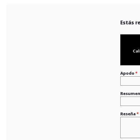
Estás r
Cal
Apodo
Resume
Reseña