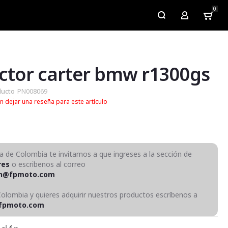
0
My Account
ctor carter bmw r1300gs
ducto
PN008069
n dejar una reseña para este artículo
ra de Colombia te invitamos a que ingreses a la sección de
res
o escribenos al correo
on@fpmoto.com
Colombia y quieres adquirir nuestros productos escríbenos a
fpmoto.com