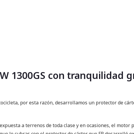
 1300GS con tranquilidad gra
tocicleta, por esta razón, desarrollamos un protector de cá
xpuesta a terrenos de toda clase y en ocasiones, el motor p
 que lo cubras con el protector de cárter que FP desarrolló