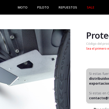
MOTO
PILOTO
REPUESTOS
SALE
Prote
Código del pro
Sea el primero e
Si estas fue
distribuido
exportaci
Si estas en 
contacto@