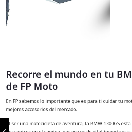
Saltar
al
comienzo
de
la
Recorre el mundo en tu BMW
galería
de
de FP Moto
imágenes
En FP sabemos lo importante que es para ti cuidar tu mo
mejores accesorios del mercado.
Defensa
Al ser una motocicleta de aventura, la BMW 1300GS está e
superior bmw
r1300gs
encuentres en el camino, por eso es de vital importancia