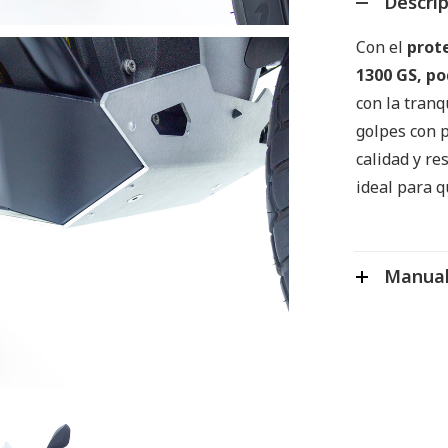
Descri
Con el
prot
1300 GS, p
con la tranq
golpes con 
calidad y re
ideal para
Manual