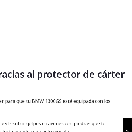
cias al protector de cárter
rter para que tu BMW 1300GS esté equipada con los
Base top case
uede sufrir golpes o rayones con piedras que te
bmw r1300gs
 exclusivamente para este modelo.