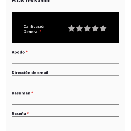
Estás revisando:
Calificación
General
1
2
3
4
5
star
stars
stars
stars
stars
Apodo
Dirección de email
Resumen
Reseña