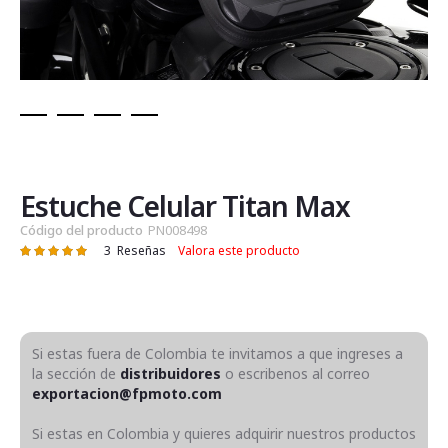
Saltar
al
comienzo
de
Estuche Celular Titan Max
la
Código del producto
PN008498
galería
3
Reseñas
Valora este producto
Valoración:
de
100
100
% of
imágenes
Si estas fuera de Colombia te invitamos a que ingreses a
la sección de
distribuidores
o escribenos al correo
exportacion@fpmoto.com
Si estas en Colombia y quieres adquirir nuestros productos