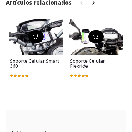
Artículos relacionados
‹
›
Soporte Celular Smart
Soporte Celular
360
Flexride
V
Valoración:
Valoración:
97%
96%