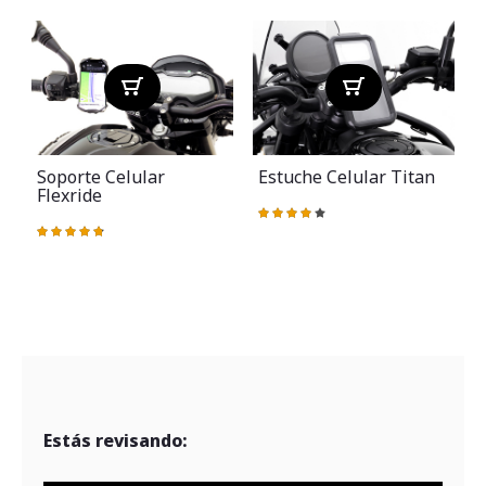
Soporte Celular
Estuche Celular Titan
Flexride
Valoración:
83%
Valoración:
V
96%
Estás revisando: