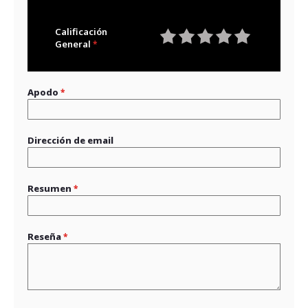
Calificación
General
1
2
3
4
5
star
stars
stars
stars
stars
Apodo
Dirección de email
Resumen
Reseña