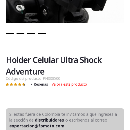
Saltar
al
comienzo
de
Holder Celular Ultra Shock
la
galería
Adventure
de
Código del producto
PN008500
imágenes
7
Reseñas
Valora este producto
Valoración:
96
100
% of
Si estas fuera de Colombia te invitamos a que ingreses a
la sección de
distribuidores
o escribenos al correo
exportacion@fpmoto.com