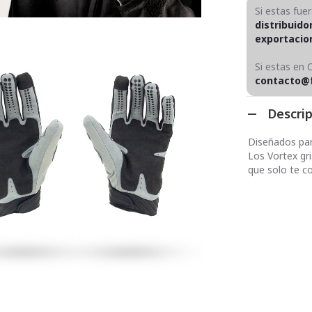
Si estas fue
distribuido
exportaci
Si estas en 
contacto@
Descri
Diseñados para
Los Vortex gri
que solo te c