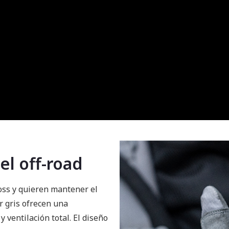
el off-road
oss y quieren mantener el
r gris ofrecen una
 ventilación total. El diseño