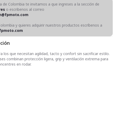
ra de Colombia te invitamos a que ingreses a la sección de
res
o escribenos al correo
on@fpmoto.com
Colombia y quieres adquirir nuestros productos escríbenos a
fpmoto.com
pción
 los que necesitan agilidad, tacto y confort sin sacrificar estilo.
ses combinan protección ligera, grip y ventilación extrema para
oncentres en rodar.