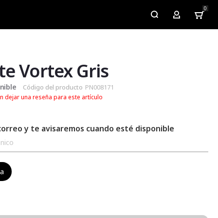
0
My Account
e Vortex Gris
nible
Código del producto
PN008171
n dejar una reseña para este artículo
correo y te avisaremos cuando esté disponible