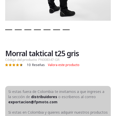
Saltar
al
comienzo
de
Morral taktical t25 gris
la
Código del producto
PN008347-GR
galería
10
Reseñas
Valora este producto
Valoración:
de
93
100
% of
imágenes
Si estas fuera de Colombia te invitamos a que ingreses a
la sección de
distribuidores
o escribenos al correo
exportacion@fpmoto.com
Si estas en Colombia y quieres adquirir nuestros productos