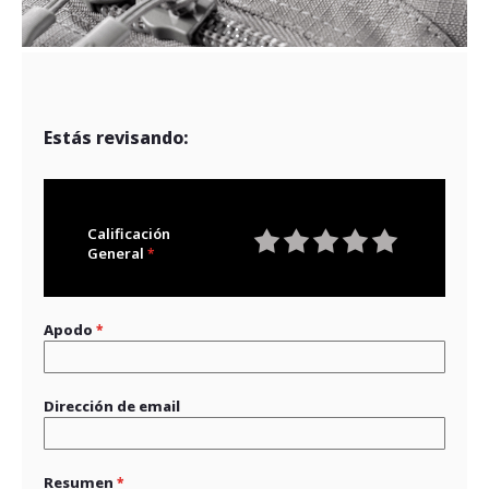
Estás revisando:
Calificación
General
1
2
3
4
5
star
stars
stars
stars
stars
Apodo
Dirección de email
Resumen