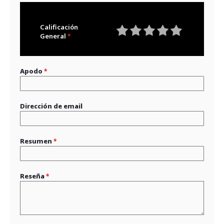
Calificación
General
1
2
3
4
5
star
stars
stars
stars
stars
Apodo
Dirección de email
Resumen
Reseña