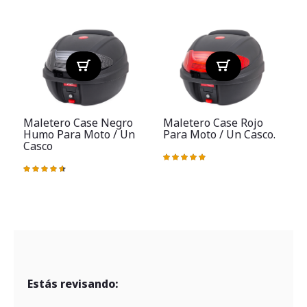
Maletero Case Negro
Maletero Case Rojo
Humo Para Moto / Un
Para Moto / Un Casco.
Casco
Valoración:
V
99%
Valoración:
93%
Estás revisando: