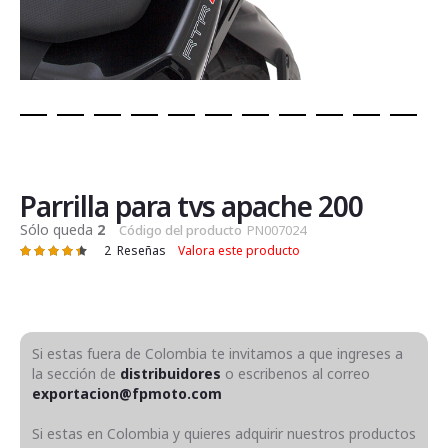
Saltar
al
comienzo
de
Parrilla para tvs apache 200
la
Sólo queda
2
Código del producto
PN007024
galería
2
Reseñas
Valora este producto
Valoración:
de
90
100
% of
imágenes
Si estas fuera de Colombia te invitamos a que ingreses a
la sección de
distribuidores
o escribenos al correo
exportacion@fpmoto.com
Si estas en Colombia y quieres adquirir nuestros productos