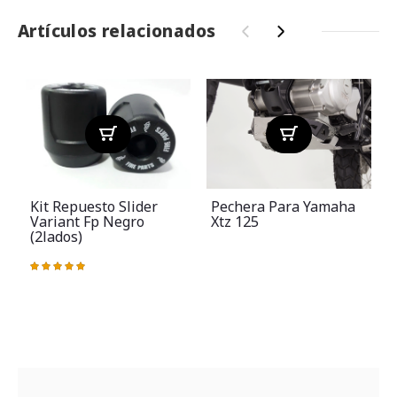
Artículos relacionados
‹
›
Kit Repuesto Slider
Pechera Para Yamaha
Variant Fp Negro
Xtz 125
(2lados)
Valoración:
V
100%