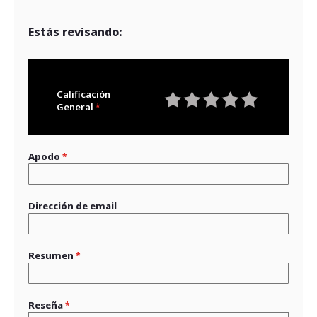
Estás revisando:
Calificación
General
1
2
3
4
5
star
stars
stars
stars
stars
Apodo
Dirección de email
Resumen
Reseña