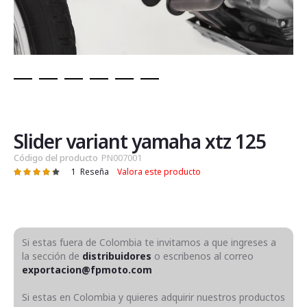
Saltar
al
comienzo
de
Slider variant yamaha xtz 125
la
Código del producto
PN007001
galería
1
Reseña
Valora este producto
Valoración:
de
87
100
% of
imágenes
Si estas fuera de Colombia te invitamos a que ingreses a
la sección de
distribuidores
o escribenos al correo
exportacion@fpmoto.com
Si estas en Colombia y quieres adquirir nuestros productos