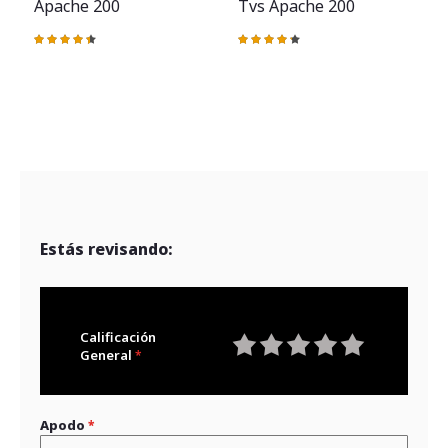
Apache 200
Tvs Apache 200
Valoración:
Valoración:
90%
87%
V
Estás revisando:
Calificación
General
1
2
3
4
5
star
stars
stars
stars
stars
Apodo