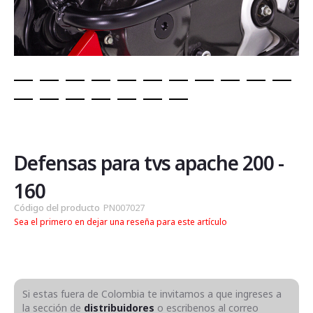
Saltar
al
comienzo
de
Defensas para tvs apache 200 -
la
galería
160
de
Código del producto
PN007027
imágenes
Sea el primero en dejar una reseña para este artículo
Si estas fuera de Colombia te invitamos a que ingreses a
la sección de
distribuidores
o escribenos al correo