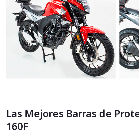
Saltar
al
comienzo
de
la
Las Mejores Barras de Prot
galería
de
160F
imágenes