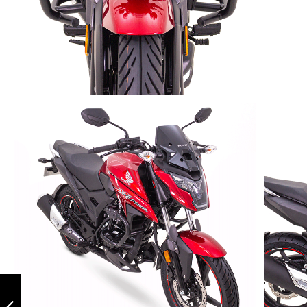
Slider ghost
negro/gris tvs
apache 160/200