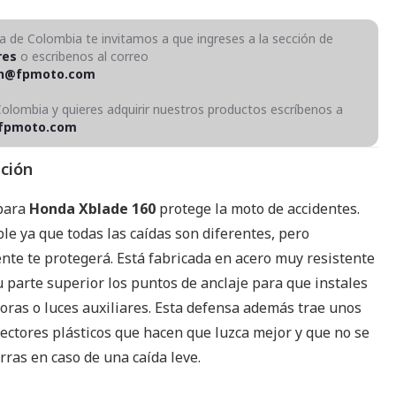
ra de Colombia te invitamos a que ingreses a la sección de
res
o escribenos al correo
on@fpmoto.com
Colombia y quieres adquirir nuestros productos escríbenos a
fpmoto.com
pción
 para
Honda Xblade 160
protege la moto de accidentes.
ble ya que todas las caídas son diferentes, pero
nte te protegerá. Está fabricada en acero muy resistente
u parte superior los puntos de anclaje para que instales
oras o luces auxiliares. Esta defensa además trae unos
tectores plásticos que hacen que luzca mejor y que no se
rras en caso de una caída leve.