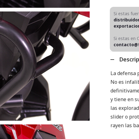
Si estas fue
distribuido
exportaci
Si estas en 
contacto@
Descri
La defensa
No es infali
definitivame
y tiene en s
las explorad
slider o pro
rayen las ba