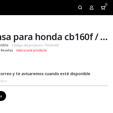
0
My Account
Defensa para honda cb160f / xblade 160
nible
Código del producto
PN006445
Reseñas
Valora este producto
correo y te avisaremos cuando esté disponible