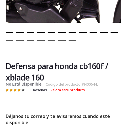
Saltar
al
comienzo
de
Defensa para honda cb160f /
la
galería
xblade 160
de
No Está Disponible
Código del producto
PN006445
imágenes
3
Reseñas
Valora este producto
Valoración:
80
100
% of
Déjanos tu correo y te avisaremos cuando esté
disponible