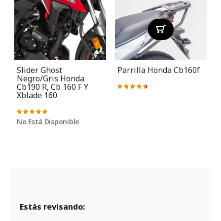
Slider Ghost
Parrilla Honda Cb160f
Negro/gris Honda
Cb190 R, Cb 160 F Y
Valoración:
93%
Xblade 160
Valoración:
100%
No Está Disponible
Estás revisando: