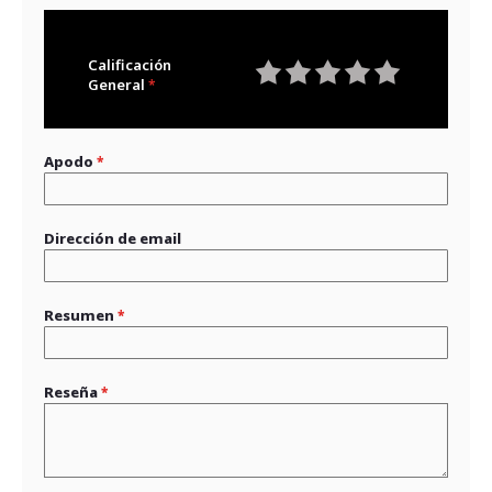
Calificación
General
1
2
3
4
5
star
stars
stars
stars
stars
Apodo
Dirección de email
Resumen
Reseña